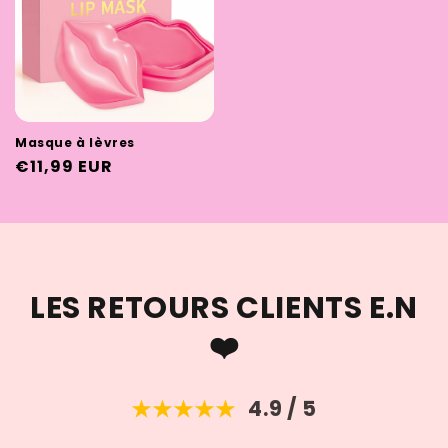
Masque à lèvres
Prix
€11,99 EUR
habituel
LES RETOURS CLIENTS E.N
❤️
4.9 / 5